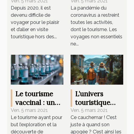
destinations de
destinations
Ven. 5 mars 2021
Ven. 5 mars 2021
Depuis 2020, il est
La pandémie du
voyage en 2021
pour voyager
devenu difficile de
coronavirus a restreint
en Afrique
voyager pour le plaisir
toutes les activités,
après la Covid-
et d’aller en visite
dont le tourisme. Les
19
touristique hors des...
voyages non essentiels
ne...
Le tourisme
L’univers
vaccinal : une
touristique
nouvelle forme
s’alarme des
Ven. 5 mars 2021
Ven. 5 mars 2021
Le tourisme ayant pour
Ce cauchemar ! C’est
de tourisme
délimitations
but l’exploration et la
juste à quand son
très en vogue
découverte de
apogée ? C’est ainsi les