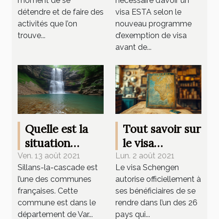
moment de se
nécessaire d’avoir un
détendre et de faire des
visa ESTA selon le
activités que l’on
nouveau programme
trouve...
d’exemption de visa
avant de...
Quelle est la
Tout savoir sur
situation
le visa
géographique
Schengen
Ven. 13 août 2021
Lun. 2 août 2021
Sillans-la-cascade est
Le visa Schengen
de la cascade
l’une des communes
autorise officiellement à
de Sillans ?
françaises. Cette
ses bénéficiaires de se
commune est dans le
rendre dans l’un des 26
département de Var...
pays qui...