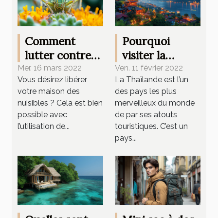
Comment
Pourquoi
lutter contre
visiter la
les nuisibles ?
Thaïlande ?
Mer. 16 mars 2022
Ven. 11 février 2022
Vous désirez libérer
La Thaïlande est l’un
votre maison des
des pays les plus
nuisibles ? Cela est bien
merveilleux du monde
possible avec
de par ses atouts
l’utilisation de...
touristiques. C’est un
pays...