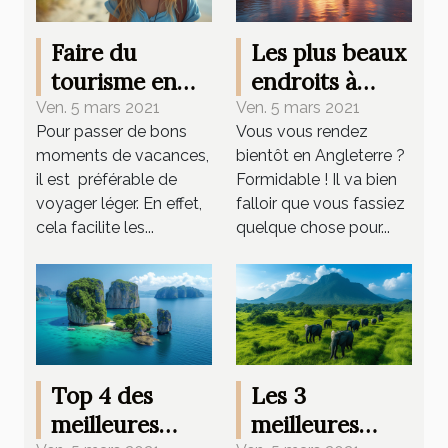
Faire du
Les plus beaux
tourisme en
endroits à
2021 :
visiter en
Ven. 5 mars 2021
Ven. 5 mars 2021
Pour passer de bons
Vous vous rendez
quelques
grande
moments de vacances,
bientôt en Angleterre ?
astuces
Bretagne en
il est préférable de
Formidable ! Il va bien
minimalistes
2021
voyager léger. En effet,
falloir que vous fassiez
cela facilite les...
quelque chose pour...
Top 4 des
Les 3
meilleures
meilleures