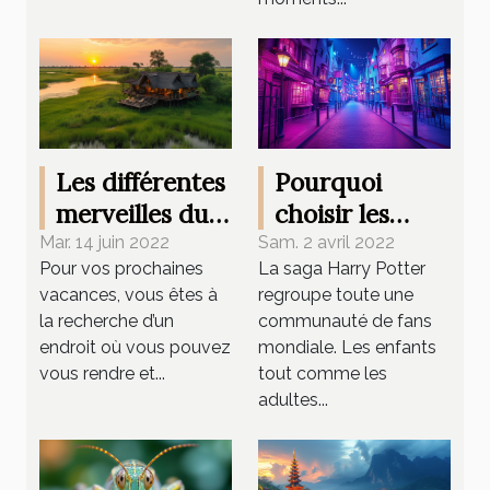
Les différentes
Pourquoi
merveilles du
choisir les
Botswana
studios Harry
Mar. 14 juin 2022
Sam. 2 avril 2022
Pour vos prochaines
La saga Harry Potter
Potter à
vacances, vous êtes à
regroupe toute une
Londres ?
la recherche d’un
communauté de fans
endroit où vous pouvez
mondiale. Les enfants
vous rendre et...
tout comme les
adultes...