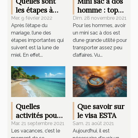
Quelles sont
Mini sac à dos
les étapes à
homme : top
suivre pour
deux des
Mer. 9 février 2022
Dim. 28 novembre 2021
Après l’étape du
Pour les hommes, avoir
bien organiser
meilleurs
mariage, l’une des
un mini sac à dos est
son voyage de
modèles 2020
étapes importantes qui
d’une grande utilité pour
noces?
suivent est la lune de
transporter assez peu
miel. En effet...
d’affaires. Vu...
Quelles
Que savoir sur
activités pour
le visa ESTA
les vacances ?
Mar. 21 septembre 2021
Sam. 21 août 2021
Les vacances, c’est le
Aujourd’hui, il est