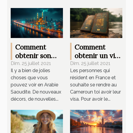
Comment
Comment
obtenir son
obtenir un visa
visa pour
pour le
Dim. 25 juillet 2021
Dim. 25 juillet 2021
Il y a bien de jolies
Les personnes qui
l'Arabie
Cameroun ?
choses que vous
résident en France et
Saoudite ?
pouvez voir en Arabie
souhaite se rendre au
Saoudite. De nouveaux
Cameroun toi avoir leur
décors, de nouvelles...
visa. Pour avoir le...