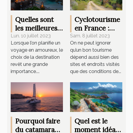
Quelles sont
Cyclotourisme
les meilleures
en France :
destinations de
Quels sont les
Lun. 10 juillet 2023
Sam. 8 juillet 2023
Lorsque l’on planifie un
On ne peut ignorer
voyage en
avantages
voyage en amoureux, le
qu’un bon tourisme
amoureux
d’une
choix de la destination
dépend aussi bien des
randonnée à
revêt une grande
sites et endroits visités
vélo ?
importance....
que des conditions de...
Pourquoi faire
Quel est le
du catamaran
moment idéal