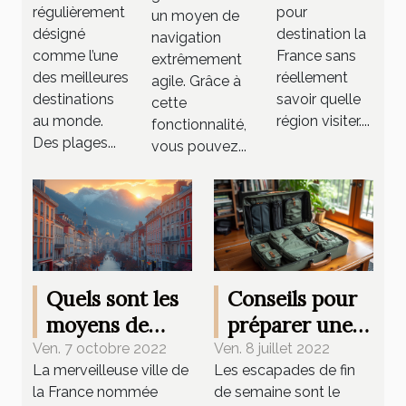
voyage
France ?
choisir
régulièrement
pour
un moyen de
au Costa
désigné
destination la
un canoë
navigation
comme l’une
France sans
Rica ?
extrêmement
gonflable
des meilleures
réellement
agile. Grâce à
destinations
savoir quelle
cette
au monde.
région visiter....
fonctionnalité,
Des plages...
vous pouvez...
Quels sont les
Conseils pour
moyens de
préparer une
déplacement à
valise de
Ven. 7 octobre 2022
Ven. 8 juillet 2022
La merveilleuse ville de
Les escapades de fin
Grenoble ?
week-end
la France nommée
de semaine sont le