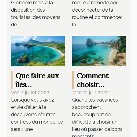
Grenoble mais à la
meilleur remède pour
disposition des
déconnecter de la
touristes, des moyens
routine et commencer
de...
la...
Que faire aux
Comment
îles
choisir
sanguinaires ?
l’endroit idéal
Ven. 1 juillet 2022
Mer. 22 juin 2022
Lorsque vous avez
Quand les vacances
pour ses
envie d’aller à la
s’approchent,
vacances en
découverte d’autres
beaucoup ont de
septembre ?
contrées du monde, ce
difficulté à choisir un
serait une...
lieu où passer de bons
moments...