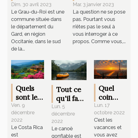
à Grau-du-Roi
pour aller en
Dim. 30 avril 2023
Mar. 3 janvier 2023
Le Grau-du-Roi est une
La question ne se pose
?
Corse ?
commune située dans
pas. Pourtant vous
le département du
n’êtes pas le seul à
Gard, en région
vous interroger à ce
Occitanie, dans le sud
propos. Comme vous,...
de la...
Quels
Quel
Tout ce
sont les
coin
qu'il faut
endroits
visiter
Ven. 9
Lun. 17
prendre
Lun. 5
décembre
octobre 2022
à visiter
entre
décembre
en
2022
C’est les
2022
lors
copains
compte
Le Costa Rica
vacances et
Le canoë
d'un
en
pour
est
vous avez
gonflable est