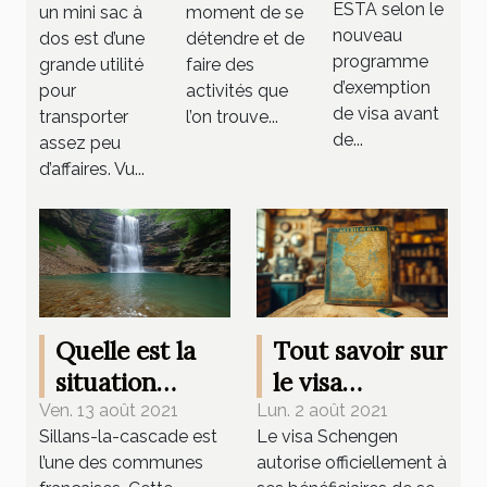
modèles
ESTA selon le
un mini sac à
moment de se
nouveau
2020
dos est d’une
détendre et de
programme
grande utilité
faire des
d’exemption
pour
activités que
de visa avant
transporter
l’on trouve...
de...
assez peu
d’affaires. Vu...
Quelle est la
Tout savoir sur
situation
le visa
géographique
Schengen
Ven. 13 août 2021
Lun. 2 août 2021
Sillans-la-cascade est
Le visa Schengen
de la cascade
l’une des communes
autorise officiellement à
de Sillans ?