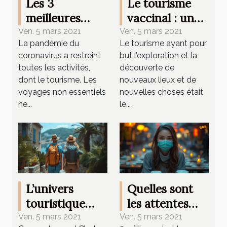
Les 3
Le tourisme
meilleures
vaccinal : une
destinations
nouvelle forme
Ven. 5 mars 2021
Ven. 5 mars 2021
La pandémie du
Le tourisme ayant pour
pour voyager
de tourisme
coronavirus a restreint
but l’exploration et la
en Afrique
très en vogue
toutes les activités,
découverte de
après la Covid-
dont le tourisme. Les
nouveaux lieux et de
19
voyages non essentiels
nouvelles choses était
ne...
le...
L’univers
Quelles sont
touristique
les attentes
s’alarme des
des touristes
Ven. 5 mars 2021
Ven. 5 mars 2021