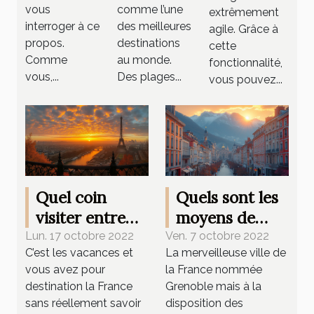
vous
comme l’une
Rica ?
extrêmement
gonflable
interroger à ce
des meilleures
agile. Grâce à
propos.
destinations
cette
Comme
au monde.
fonctionnalité,
vous,...
Des plages...
vous pouvez...
Quel coin
Quels sont les
visiter entre
moyens de
copains en
déplacement à
Lun. 17 octobre 2022
Ven. 7 octobre 2022
C’est les vacances et
La merveilleuse ville de
France ?
Grenoble ?
vous avez pour
la France nommée
destination la France
Grenoble mais à la
sans réellement savoir
disposition des