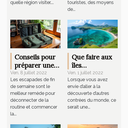
quelle région visiter....
touristes, des moyens
de...
Conseils pour
Que faire aux
préparer une
îles
valise de
sanguinaires ?
Ven. 8 juillet 2022
Ven. 1 juillet 2022
Les escapades de fin
Lorsque vous avez
week-end
de semaine sont le
envie d’aller à la
meilleur remède pour
découverte d’autres
déconnecter de la
contrées du monde, ce
routine et commencer
serait une...
la...