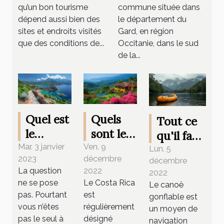
qu’un bon tourisme
commune située dans
d’une
dépend aussi bien des
le département du
randonnée à
sites et endroits visités
Gard, en région
vélo ?
que des conditions de...
Occitanie, dans le sud
de la...
Quel est
Quels
Tout ce
le
sont les
qu'il faut
moment
endroits
Mar. 3 janvier
Ven. 9
prendre
Lun. 5
2023
décembre
idéal
à visiter
décembre
en
La question
2022
2022
pour
lors
compte
ne se pose
Le Costa Rica
Le canoë
aller en
d'un
pour
pas. Pourtant
est
gonflable est
Corse ?
voyage
choisir
vous n’êtes
régulièrement
un moyen de
au Costa
pas le seul à
désigné
un canoë
navigation