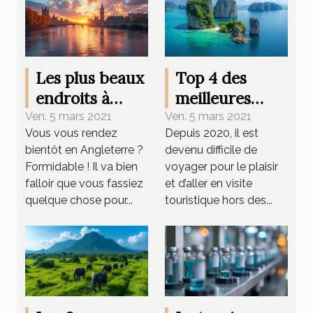
Les plus beaux
Top 4 des
endroits à
meilleures
visiter en
destinations de
Ven. 5 mars 2021
Ven. 5 mars 2021
Vous vous rendez
Depuis 2020, il est
grande
voyage en 2021
bientôt en Angleterre ?
devenu difficile de
Bretagne en
Formidable ! Il va bien
voyager pour le plaisir
2021
falloir que vous fassiez
et d’aller en visite
quelque chose pour...
touristique hors des...