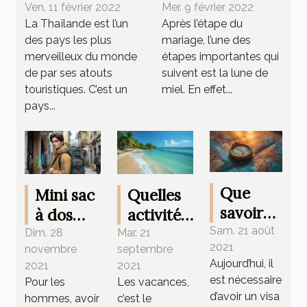
Thaïlande ?
suivre pour
Ven. 11 février 2022
Mer. 9 février 2022
La Thaïlande est l’un
Après l’étape du
bien organiser
des pays les plus
mariage, l’une des
son voyage de
merveilleux du monde
étapes importantes qui
noces?
de par ses atouts
suivent est la lune de
touristiques. C’est un
miel. En effet...
pays...
Que
Mini sac
Quelles
savoir
à dos
activités
sur le
Sam. 21 août
homme :
pour les
Dim. 28
Mar. 21
2021
novembre
septembre
visa
top deux
vacances
Aujourd’hui, il
2021
2021
ESTA
des
?
est nécessaire
Pour les
Les vacances,
meilleurs
d’avoir un visa
hommes, avoir
c’est le