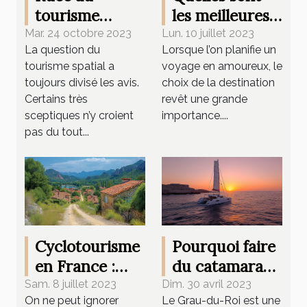
tourisme
les meilleures
spatial : qui
destinations de
Mar. 24 octobre 2023
Lun. 10 juillet 2023
La question du
Lorsque l’on planifie un
remportera la
voyage en
tourisme spatial a
voyage en amoureux, le
manche ?
amoureux
toujours divisé les avis.
choix de la destination
Certains très
revêt une grande
sceptiques n’y croient
importance....
pas du tout...
Cyclotourisme
Pourquoi faire
en France :
du catamaran
Quels sont les
à Grau-du-Roi
Sam. 8 juillet 2023
Dim. 30 avril 2023
On ne peut ignorer
Le Grau-du-Roi est une
avantages
?