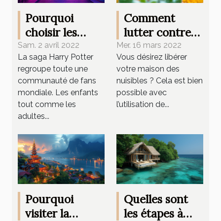
Pourquoi
Comment
choisir les
lutter contre
studios Harry
les nuisibles ?
Sam. 2 avril 2022
Mer. 16 mars 2022
La saga Harry Potter
Vous désirez libérer
Potter à
regroupe toute une
votre maison des
Londres ?
communauté de fans
nuisibles ? Cela est bien
mondiale. Les enfants
possible avec
tout comme les
l’utilisation de...
adultes...
Pourquoi
Quelles sont
visiter la
les étapes à