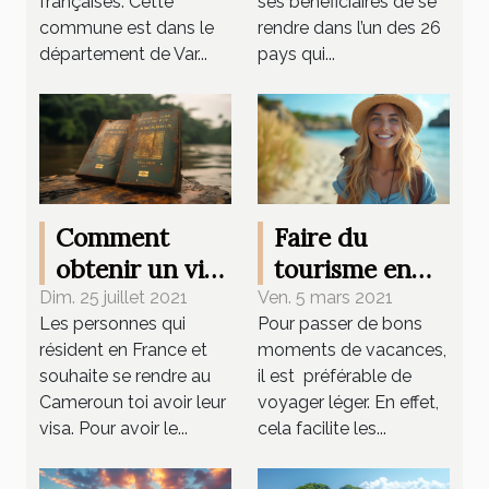
françaises. Cette
ses bénéficiaires de se
commune est dans le
rendre dans l’un des 26
département de Var...
pays qui...
Comment
Faire du
obtenir un visa
tourisme en
pour le
2021 :
Dim. 25 juillet 2021
Ven. 5 mars 2021
Les personnes qui
Pour passer de bons
Cameroun ?
quelques
résident en France et
moments de vacances,
astuces
souhaite se rendre au
il est préférable de
minimalistes
Cameroun toi avoir leur
voyager léger. En effet,
visa. Pour avoir le...
cela facilite les...