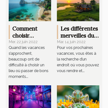
Comment
Les différentes
choisir
merveilles du
l’endroit idéal
Botswana
Mer. 22 juin 2022
Mar. 14 juin 2022
Quand les vacances
Pour vos prochaines
pour ses
s’approchent,
vacances, vous êtes à
vacances en
beaucoup ont de
la recherche d’un
septembre ?
difficulté à choisir un
endroit où vous pouvez
lieu où passer de bons
vous rendre et...
moments...